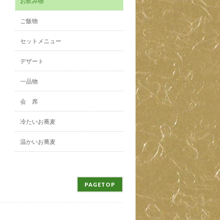
お飲み物
ご飯物
セットメニュー
デザート
一品物
会 席
冷たいお蕎麦
温かいお蕎麦
PAGETOP