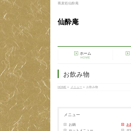
蕎麦処仙酔庵
仙酔庵
ホーム
HOME
お飲み物
HOME
»
メニュー
»
お飲み物
メニュー
お鍋
お
セットメニュー
デ