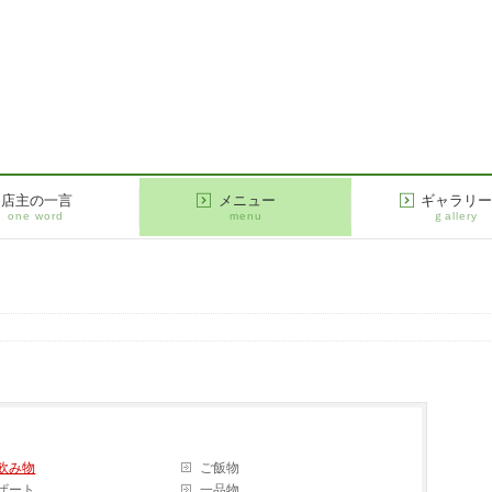
店主の一言
メニュー
ギャラリ
one word
menu
ｇallery
飲み物
ご飯物
ザート
一品物