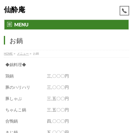
仙酔庵
MENU
お鍋
HOME
»
メニュー
»
お鍋
◆鍋料理◆
鶏鍋 三,〇〇〇円
豚のハリハリ 三,〇〇〇円
豚しゃぶ 三,五〇〇円
ちゃんこ鍋 三,五〇〇円
合鴨鍋 四,〇〇〇円
きじ鍋 五,〇〇〇円