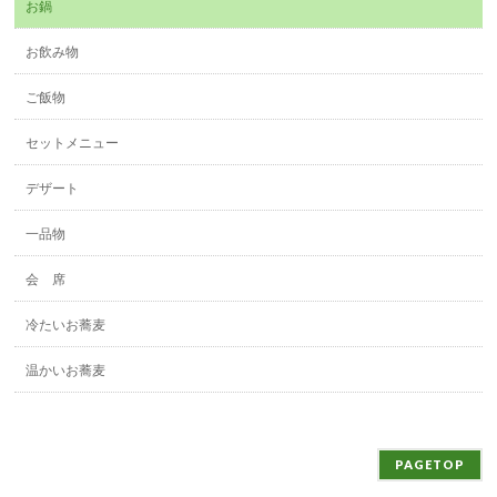
お鍋
お飲み物
ご飯物
セットメニュー
デザート
一品物
会 席
冷たいお蕎麦
温かいお蕎麦
PAGETOP